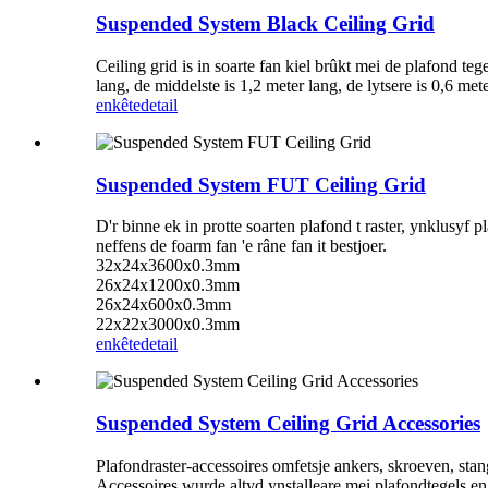
Suspended System Black Ceiling Grid
Ceiling grid is in soarte fan kiel brûkt mei de plafond teg
lang, de middelste is 1,2 meter lang, de lytsere is 0,6 met
enkête
detail
Suspended System FUT Ceiling Grid
D'r binne ek in protte soarten plafond t raster, ynklusyf 
neffens de foarm fan 'e râne fan it bestjoer.
32x24x3600x0.3mm
26x24x1200x0.3mm
26x24x600x0.3mm
22x22x3000x0.3mm
enkête
detail
Suspended System Ceiling Grid Accessories
Plafondraster-accessoires omfetsje ankers, skroeven, sta
Accessoires wurde altyd ynstalleare mei plafondtegels en