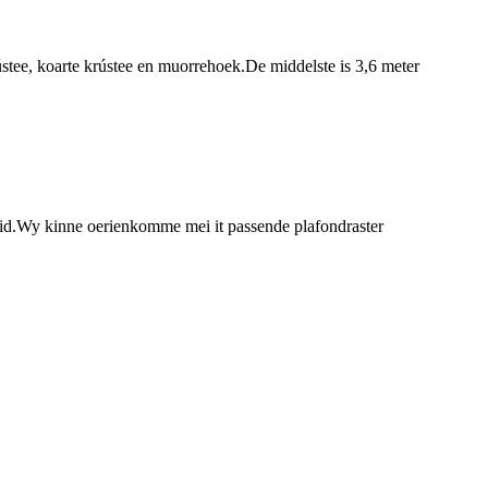
 krústee, koarte krústee en muorrehoek.De middelste is 3,6 meter
 t grid.Wy kinne oerienkomme mei it passende plafondraster