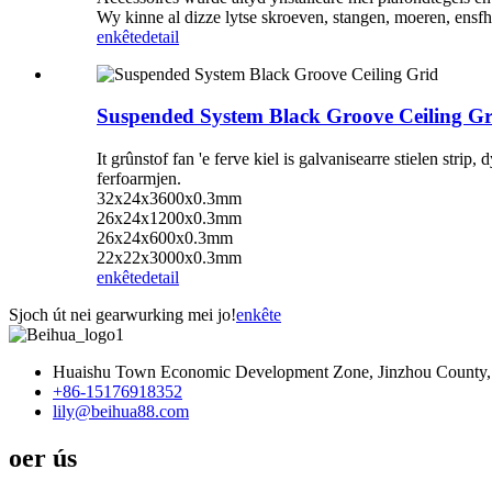
Wy kinne al dizze lytse skroeven, stangen, moeren, ensfh l
enkête
detail
Suspended System Black Groove Ceiling Gr
It grûnstof fan 'e ferve kiel is galvanisearre stielen strip,
ferfoarmjen.
32x24x3600x0.3mm
26x24x1200x0.3mm
26x24x600x0.3mm
22x22x3000x0.3mm
enkête
detail
Sjoch út nei gearwurking mei jo!
enkête
Huaishu Town Economic Development Zone, Jinzhou County, 
+86-15176918352
lily@beihua88.com
oer ús