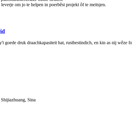
everje om jo te helpen in poerbêst projekt ôf te meitsjen.
id
 dy't goede druk draachkapasiteit hat, rustbestindich, en kin as nij wêze fo
Shijiazhuang, Sina