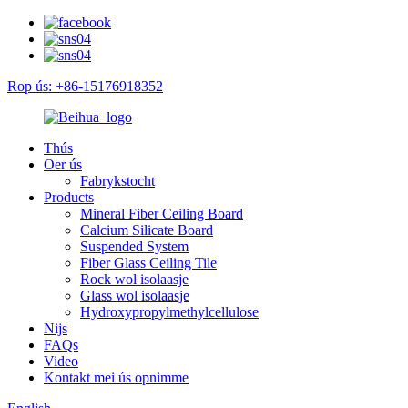
Rop ús: +86-15176918352
Thús
Oer ús
Fabrykstocht
Products
Mineral Fiber Ceiling Board
Calcium Silicate Board
Suspended System
Fiber Glass Ceiling Tile
Rock wol isolaasje
Glass wol isolaasje
Hydroxypropylmethylcellulose
Nijs
FAQs
Video
Kontakt mei ús opnimme