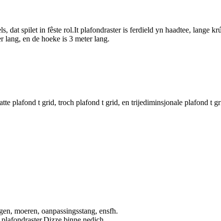
els, dat spilet in fêste rol.It plafondraster is ferdield yn haadtee, lange
er lang, en de hoeke is 3 meter lang.
platte plafond t grid, troch plafond t grid, en trijediminsjonale plafond
ngen, moeren, oanpassingsstang, ensfh.
 plafondraster.Dizze binne nedich.