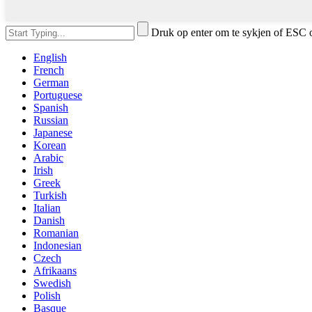
Druk op enter om te sykjen of ESC o
English
French
German
Portuguese
Spanish
Russian
Japanese
Korean
Arabic
Irish
Greek
Turkish
Italian
Danish
Romanian
Indonesian
Czech
Afrikaans
Swedish
Polish
Basque