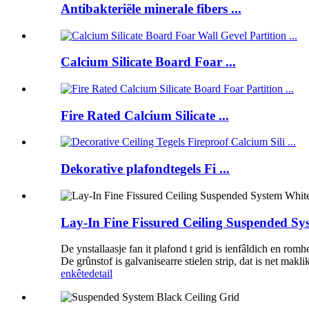
Antibakteriële minerale fibers ...
Calcium Silicate Board Foar ...
Fire Rated Calcium Silicate ...
Dekorative plafondtegels Fi ...
Lay-In Fine Fissured Ceiling Suspended Sy
De ynstallaasje fan it plafond t grid is ienfâldich en rom
De grûnstof is galvanisearre stielen strip, dat is net makl
enkête
detail